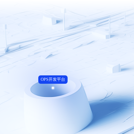
OPS开发平台