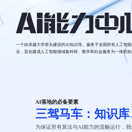
一个由卓越大学牵头建设的AI知识库。服务于全国所有人工智
业，旨在建成人工智能领域集科研、教学和社会服务为一体的知
AI落地的必备要素
三驾马车：知识库
为保证所有算法与AI能力的流畅运行，我