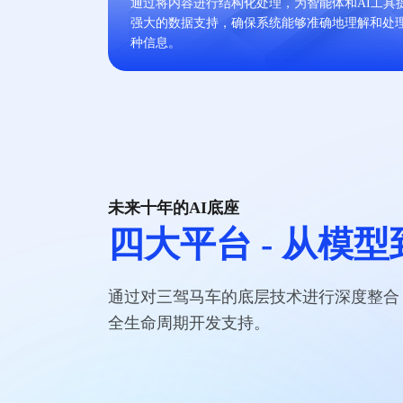
通过将内容进行结构化处理，为智能体和AI工具
强大的数据支持，确保系统能够准确地理解和处
种信息。
知识生产
知识存储
知识管理
知识应用
未来十年的AI底座
四大平台 - 从模
通过对三驾马车的底层技术进行深度整合
全生命周期开发支持。